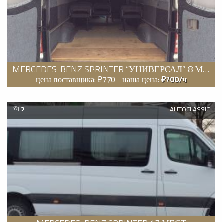
MERCEDES-BENZ SPRINTER “УНИВЕРСАЛ” 8 МЕСТ
цена поставщика: ₽770
наша цена:
₽700/ч
2
AUTOCLASSIC