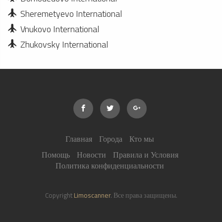
Sheremetyevo International
Vnukovo International
Zhukovsky International
Главная
Города
Кто мы
Помощь
Новости
Правила и Условия
Политика конфиденциальности
Copyright
Limoscanner
. Все права защищены.